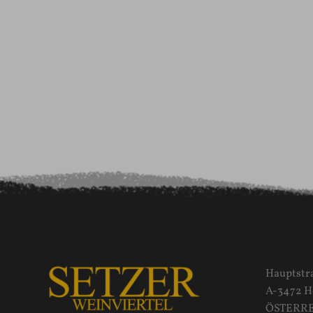
Hauptstr
A-3472 
ÖSTERR