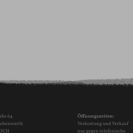
aße 64
Öffnungszeiten:
Hohenwarth
Verkostung und Verkauf
EICH
nur gegen telefonische